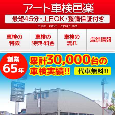
邑楽郡 館林市 足利市の車検